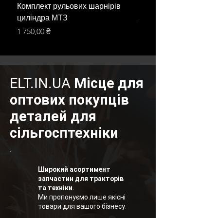
Комплект рульових шарнірів
Шарнір рульового ци
циліндра МТЗ
Ціна
800,00 ₴
Ціна
1 750,00 ₴
ELT.IN.UA Місце для
оптових покупців
деталей для
сільгосптехніки
Широкий асортимент
запчастин для тракторів
та техніки.
Ми пропонуємо лише якісні
товари для вашого бізнесу.