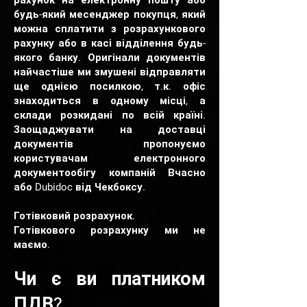
рахунок на електронну пошту або
будь-який месенджер покупця, який
можна сплатити з розрахункового
рахунку або в касі відділення будь-
якого банку. Оригінали документів
найчастіше ми змушені відправляти
ще однією посилкою, т.к. офіс
знаходиться в одному місці, а
склади розкидані по всій країні.
Заощаджувати на доставці
документів пропонуємо
користувачам електронного
документообігу компаній Вчасно
або Dubidoc від Чекбоксу.
Готівковий розрахунок.
Готівкового розрахунку ми не
маємо.
Чи є ви платником
ПДВ?