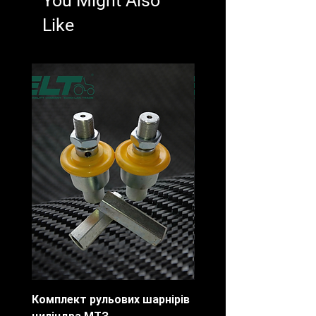
You Might Also
Like
Комплект рульових шарнірів
Шарнір рульового цил