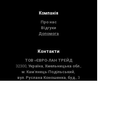
Компанія
Про нас
Відгуки
Допомога
Контакти
ТОВ «ЄВРО-ЛАН ТРЕЙД
32300, Україна, Хмельницька обл.,
м. Кам'янець-Подільський,
вул. Руслана Коношенка, буд., 3
Контакти
+380 (77) 209-77-77
+380 (77) 717-07-00
+380 (96) 971-77-77
+380 (97) 209-17-77